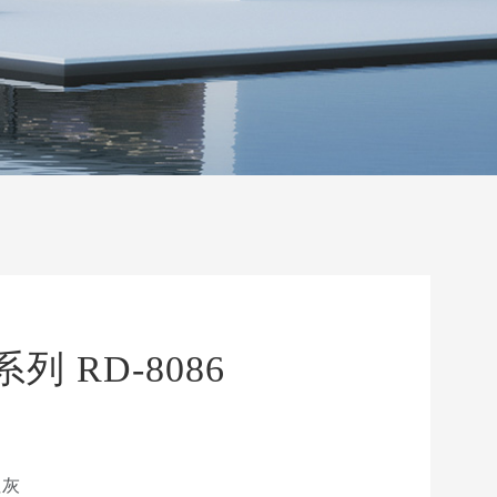
列 RD-8086
6
拉灰