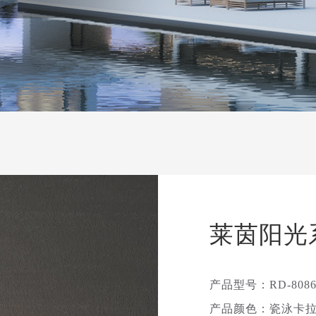
莱茵阳光系
产品型号：RD-808
产品颜色：瓷泳卡