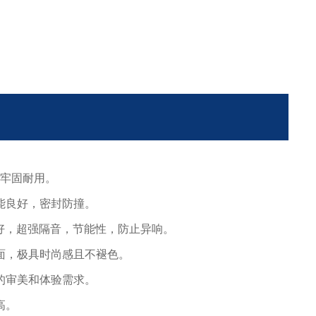
，牢固耐用。
性能良好，密封防撞。
密封良好，超强隔音，节能性，防止异响。
表面，极具时尚感且不褪色。
代的审美和体验需求。
高。