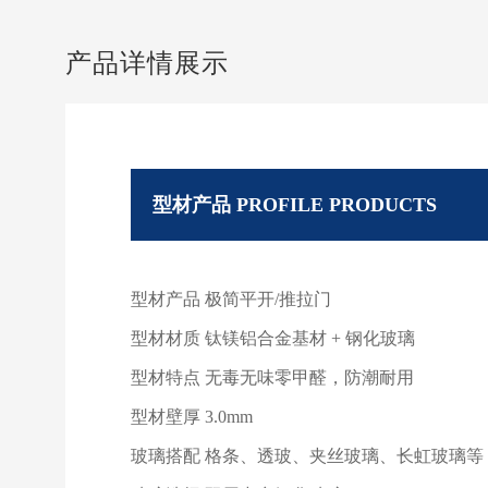
产品详情展示
型材产品 PROFILE PRODUCTS
型材产品
极简平开/推拉门
型材材质
钛镁铝合金基材 + 钢化玻璃
型材特点
无毒无味零甲醛，防潮耐用
型材壁厚
3.0mm
玻璃搭配
格条、透玻、夹丝玻璃、长虹玻璃等