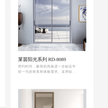
莱茵阳光系列 RD-8089
简约时尚，极简的风格进一步贴近年
轻一代的审美和体验需求。采用钛镁
铝合金型材，从而整体刚度和强度
高。采光度极佳，提升室内亮度。边
框宽度减少，增加阳光进入室内的光
线，让房间更加明亮