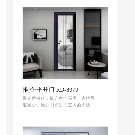
框宽度减少，增加阳光进入室内的光
线，让房间更加明亮
推拉/平开门 RD-8079
采光度极佳，提升室内亮度。边框宽
度减少，增加阳光进入室内的光线，
让房间更加明亮。款式随意搭配，消
光不刺眼，视觉更舒适。颜色低调朴
素，没有强烈的反光，也显得更加休
闲。