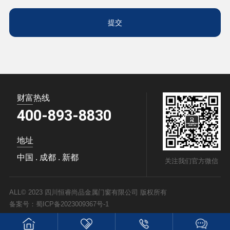
财富热线
400-893-8830
地址
中国 . 成都 . 新都
关注我们官方微信
ALL© 2023 四川恒睿尚品金属门窗有限公司 版权所有
备案号：
蜀ICP备2023009367号-1