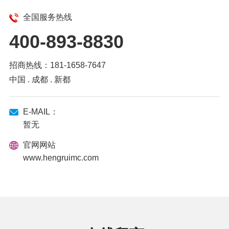
全国服务热线
400-893-8830
招商热线：181-1658-7647
中国 . 成都 . 新都
E-MAIL：
暂无
官网网站
www.hengruimc.com